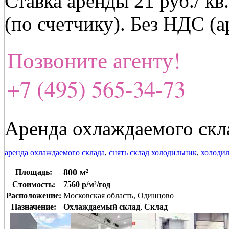
Ставка аренды 21 руб./ кв
(по счетчику). Без НДС (
Позвоните агенту!
+7 (495) 565-34-73
Аренда охлаждаемого скла
аренда охлаждаемого склада
,
снять склад холодильник
,
холодил
800 м²
Площадь:
Стоимость:
7560 р/м²/год
Расположение:
Московская область, Одинцово
Назначение:
Охлаждаемый склад
,
Склад